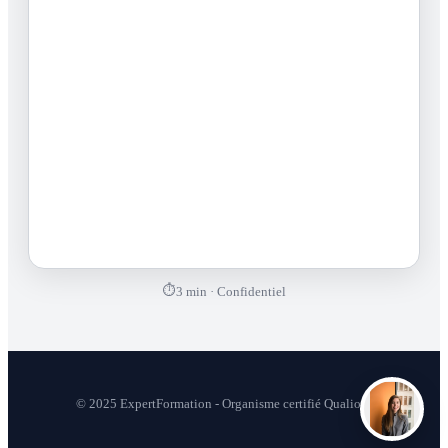
⏱
3 min · Confidentiel
© 2025 ExpertFormation - Organisme certifié Qualiopi